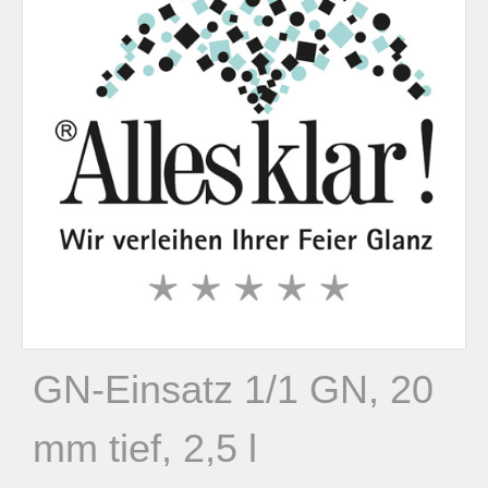
n
n
a
c
h
:
GN-Einsatz 1/1 GN, 20
mm tief, 2,5 l