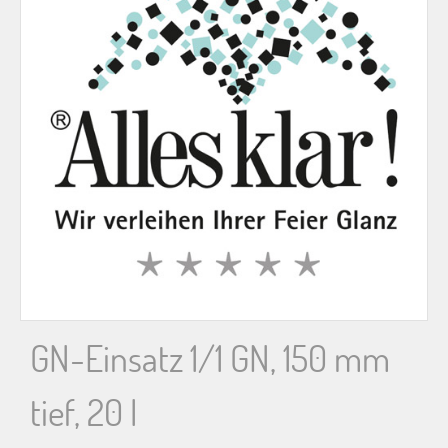
n
n
a
c
h
:
GN-Einsatz 1/1 GN, 150 mm
tief, 20 l