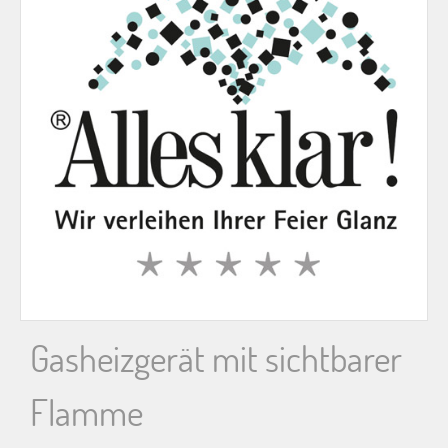
n
n
a
c
h
:
Gasheizgerät mit sichtbarer
Flamme