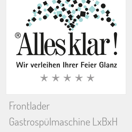
n
n
a
c
h
:
Frontlader
Gastrospülmaschine LxBxH