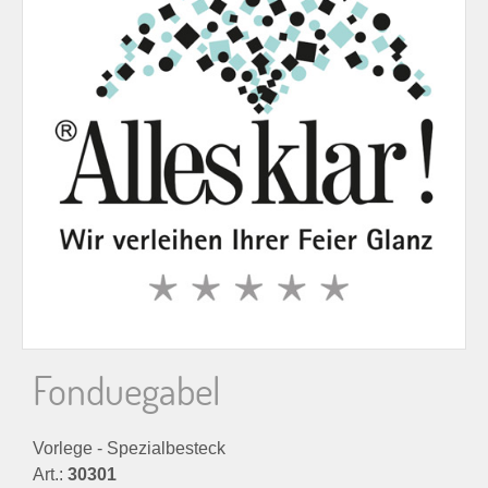
n
n
a
c
h
:
Fonduegabel
Vorlege - Spezialbesteck
Art.:
30301