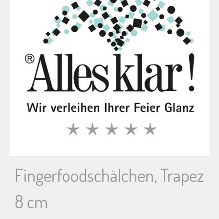
n
n
a
c
h
:
Fingerfoodschälchen, Trapez
8 cm