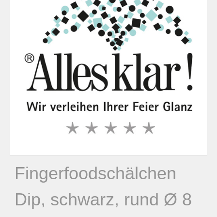
n
n
a
c
h
:
Fingerfoodschälchen
Dip, schwarz, rund Ø 8