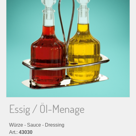
n
n
a
c
h
:
Essig / Öl-Menage
Würze - Sauce - Dressing
Art.:
43030