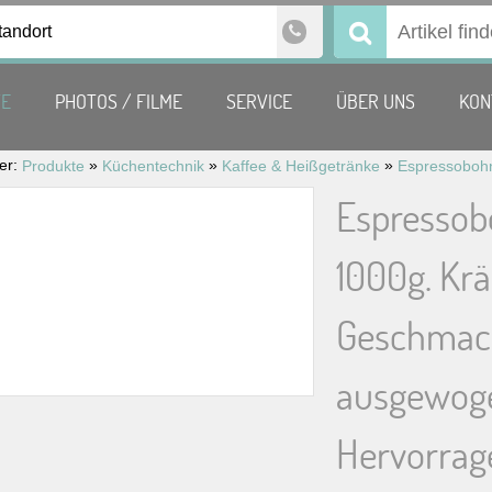
tandort
Suchen
nach:
TE
PHOTOS / FILME
SERVICE
ÜBER UNS
KON
ier:
»
»
»
Produkte
Küchentechnik
Kaffee & Heißgetränke
Espressob
1000g. Krä
Geschmack
ausgewoge
Hervorrag