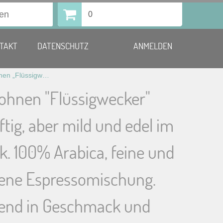
0
TAKT
DATENSCHUTZ
ANMELDEN
Espressobohnen „Flüssigwecker“ 1000g. Kräftig, aber mild und edel im Geschmack. 100% Arabica, feine und ausgewogene Espressomischung. Hervorragend in Geschmack und Bekömmlichkeit, mit einem Duft von gebrannten Mandeln, Karamell und Amaretti.
ohnen "Flüssigwecker"
ftig, aber mild und edel im
. 100% Arabica, feine und
ne Espressomischung.
end in Geschmack und