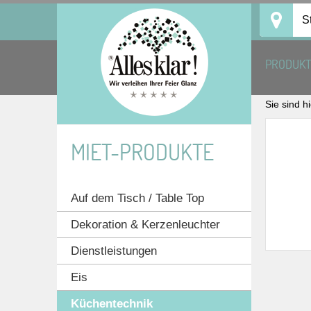
Skip
S
to
content
PRODUK
Sie sind h
MIET-PRODUKTE
Auf dem Tisch / Table Top
Dekoration & Kerzenleuchter
Dienstleistungen
Eis
Küchentechnik