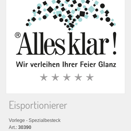
n
n
a
c
h
:
Eisportionierer
Vorlege - Spezialbesteck
Art.:
30390