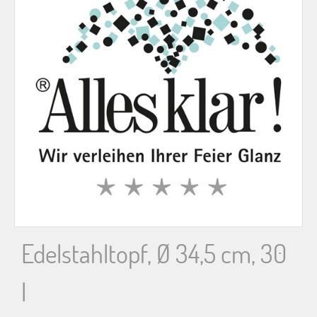
n
n
a
c
h
:
Edelstahltopf, Ø 34,5 cm, 30
l