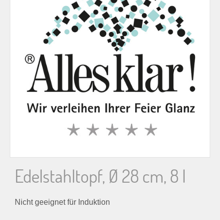
n
n
a
c
h
:
Edelstahltopf, Ø 28 cm, 8 l
Nicht geeignet für Induktion