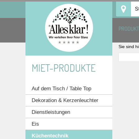
Skip
S
to
content
PRODUK
Sie sind h
MIET-PRODUKTE
Auf dem Tisch / Table Top
Dekoration & Kerzenleuchter
Dienstleistungen
Eis
Küchentechnik