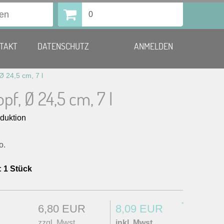
0
TAKT
DATENSCHUTZ
ANMELDEN
Ø 24,5 cm, 7 l
pf, Ø 24,5 cm, 7 l
nduktion
o.
:
1 Stück
*
6,80 EUR
8,09 EUR
zzgl. Mwst.
inkl. Mwst.