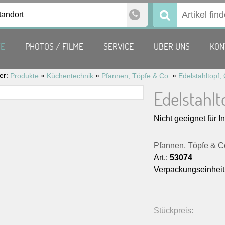
tandort
Suchen
nach:
TE
PHOTOS / FILME
SERVICE
ÜBER UNS
KON
ier:
»
»
»
Produkte
Küchentechnik
Pfannen, Töpfe & Co.
Edelstahltopf, 
Edelstahlto
Nicht geeignet für I
Pfannen, Töpfe & C
Art.:
53074
Verpackungseinheit
Stückpreis: