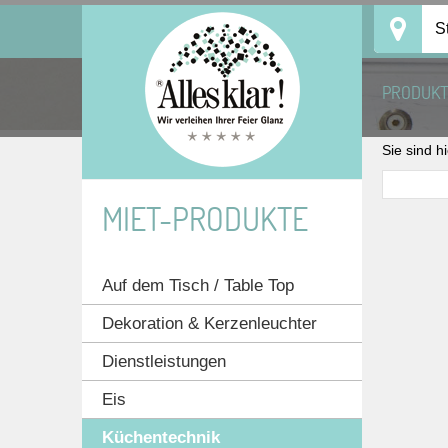
Skip
S
to
content
PRODUK
Sie sind h
MIET-PRODUKTE
Auf dem Tisch / Table Top
Dekoration & Kerzenleuchter
Dienstleistungen
Eis
Küchentechnik