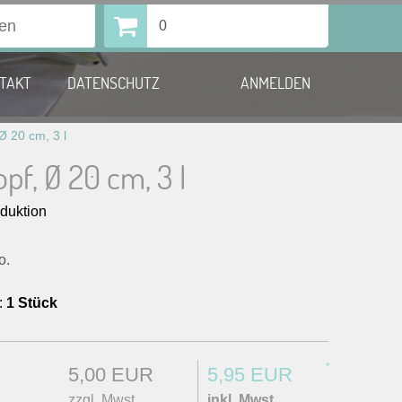
0
TAKT
DATENSCHUTZ
ANMELDEN
Ø 20 cm, 3 l
opf, Ø 20 cm, 3 l
nduktion
o.
:
1 Stück
*
5,00 EUR
5,95 EUR
zzgl. Mwst.
inkl. Mwst.