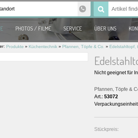
tandort
Suchen
nach:
TE
PHOTOS / FILME
SERVICE
ÜBER UNS
KON
ier:
»
»
»
Produkte
Küchentechnik
Pfannen, Töpfe & Co.
Edelstahltopf, 
Edelstahlt
Nicht geeignet für I
Pfannen, Töpfe & C
Art.:
53072
Verpackungseinheit
Stückpreis: