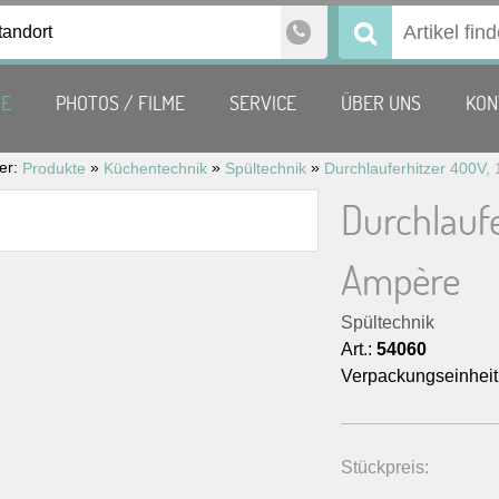
tandort
Suchen
nach:
TE
PHOTOS / FILME
SERVICE
ÜBER UNS
KON
ier:
»
»
»
Produkte
Küchentechnik
Spültechnik
Durchlaufe
Ampère
Spültechnik
Art.:
54060
Verpackungseinheit
Stückpreis: