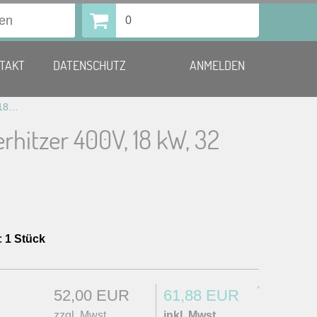
0
TAKT
DATENSCHUTZ
ANMELDEN
Durchlauferhitzer 400V, 18 kW, 32 Ampère
rhitzer 400V, 18 kW, 32
:
1 Stück
*
52,00 EUR
61,88 EUR
zzgl. Mwst.
inkl. Mwst.