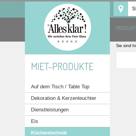
Skip
S
to
content
PRODUK
Sie sind h
MIET-PRODUKTE
Auf dem Tisch / Table Top
Dekoration & Kerzenleuchter
Dienstleistungen
Eis
Küchentechnik