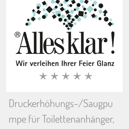
n
n
a
c
h
:
Druckerhöhungs-/Saugpu
mpe für Toilettenanhänger,