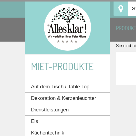
Skip
S
to
content
PRODUK
Sie sind h
MIET-PRODUKTE
Auf dem Tisch / Table Top
Dekoration & Kerzenleuchter
Dienstleistungen
Eis
Küchentechnik