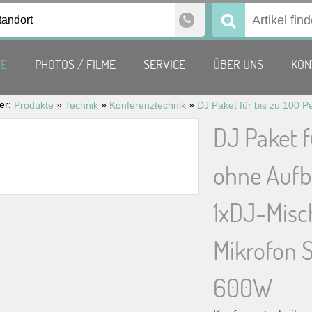
tandort
Suchen
nach:
TE
PHOTOS / FILME
SERVICE
ÜBER UNS
KON
ier:
»
»
»
Produkte
Technik
Konferenztechnik
DJ Paket f
ohne Aufb
1xDJ-Misc
Mikrofon 
600W