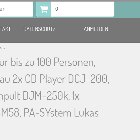
0
TAKT
DATENSCHUTZ
ANMELDEN
DJ Paket für bis zu 100 Personen, ohne Aufbau 2x CD Player DCJ-200, 1xDJ-Mischpult DJM-250k, 1x Mikrofon SM58, PA-SYstem Lukas 600W
ür bis zu 100 Personen,
au 2x CD Player DCJ-200,
hpult DJM-250k, 1x
SM58, PA-SYstem Lukas