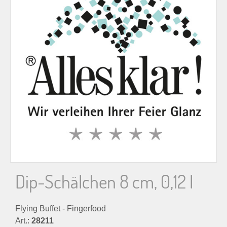
n
n
a
c
h
:
Dip-Schälchen 8 cm, 0,12 l
Flying Buffet - Fingerfood
Art.:
28211