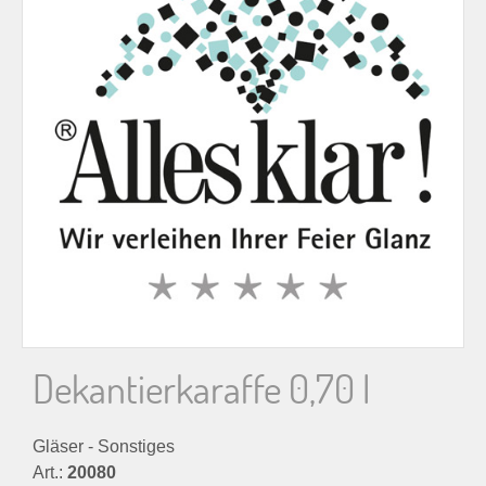
n
n
a
c
h
:
Dekantierkaraffe 0,70 l
Gläser - Sonstiges
Art.:
20080