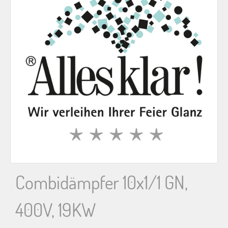
n
n
a
c
h
:
Combidämpfer 10x1/1 GN,
400V, 19KW