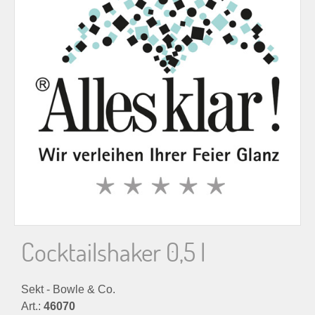
n
n
a
c
h
:
Cocktailshaker 0,5 l
Sekt - Bowle & Co.
Art.:
46070