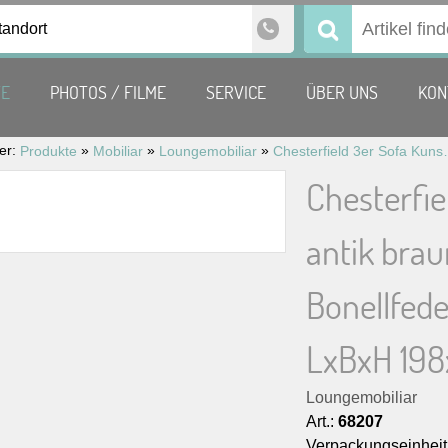
tandort
Suchen
nach:
TE
PHOTOS / FILME
SERVICE
ÜBER UNS
KON
ier:
»
»
»
Produkte
Mobiliar
Loungemobiliar
Chesterfield 3er Sofa Kunstleder antik b
Chesterfie
antik brau
Bonellfeder
LxBxH 19
Loungemobiliar
Art.:
68207
Verpackungseinheit