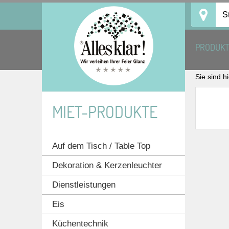
Skip
S
to
content
PRODUK
Sie sind h
MIET-PRODUKTE
Auf dem Tisch / Table Top
Dekoration & Kerzenleuchter
Dienstleistungen
Eis
Küchentechnik