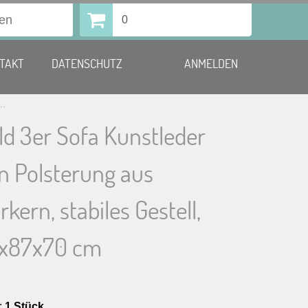
0
TAKT
DATENSCHUTZ
ANMELDEN
raun Polsterung aus Bonellfederkern, stabiles Gestell, LxBxH 198x87x70 cm
ld 3er Sofa Kunstleder
n Polsterung aus
kern, stabiles Gestell,
8x87x70 cm
:
1 Stück