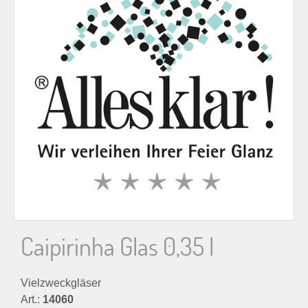
n
n
a
c
h
:
Caipirinha Glas 0,35 l
Vielzweckgläser
Art.:
14060