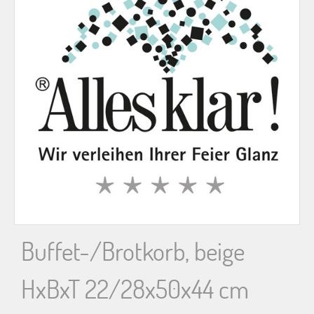
n
n
a
c
h
:
Buffet-/Brotkorb, beige
HxBxT 22/28x50x44 cm