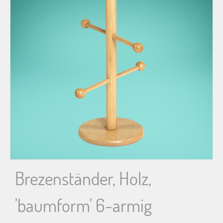
n
n
a
c
h
:
Brezenständer, Holz,
'baumform' 6-armig