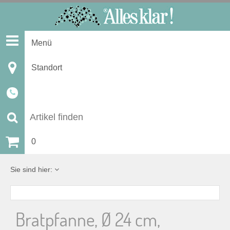
S
k
i
Menü
p
t
Standort
o
c
o
n
S
t
u
0
e
n
c
Sie sind hier:
t
h
Bratpfanne, Ø 24 cm,
e