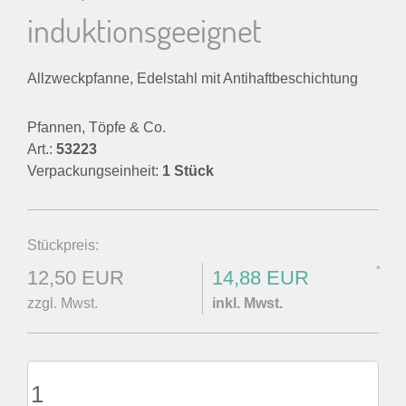
induktionsgeeignet
n
n
Allzweckpfanne, Edelstahl mit Antihaftbeschichtung
a
Pfannen, Töpfe & Co.
c
Art.:
53223
Verpackungseinheit:
1 Stück
h
:
Stückpreis:
*
12,50 EUR
14,88 EUR
zzgl. Mwst.
inkl. Mwst.