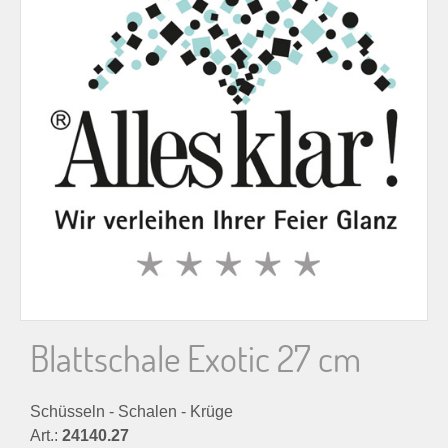
n
n
a
c
h
:
Blattschale Exotic 27 cm
Schüsseln - Schalen - Krüge
Art.:
24140.27