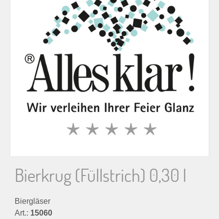
n
n
a
c
h
:
Bierkrug (Füllstrich) 0,30 l
Biergläser
Art.:
15060