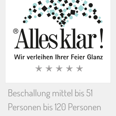
n
n
a
c
h
:
Beschallung mittel bis 51
Personen bis 120 Personen