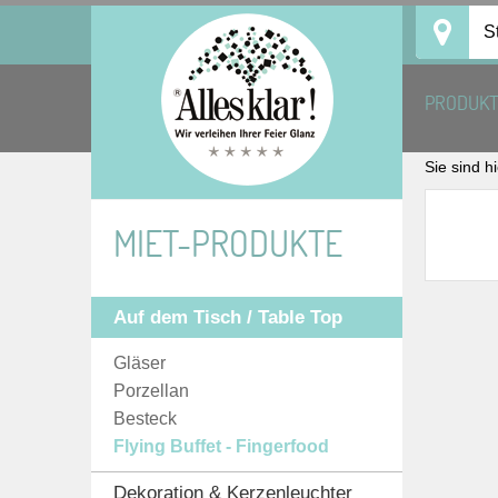
Skip
S
to
content
PRODUK
Sie sind h
MIET-PRODUKTE
Auf dem Tisch / Table Top
Gläser
Porzellan
Besteck
Flying Buffet - Fingerfood
Dekoration & Kerzenleuchter