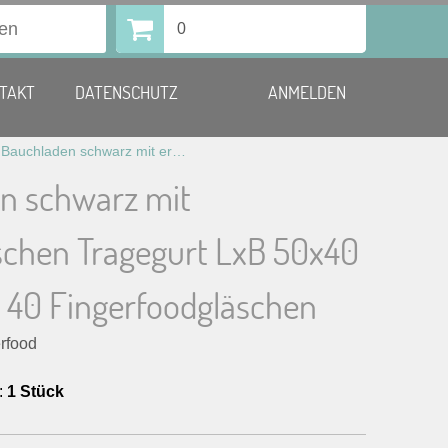
0
TAKT
DATENSCHUTZ
ANMELDEN
»
Bauchladen schwarz mit ergonomischen Tragegurt LxB 50×40 cm, für bis 40 Fingerfoodgläschen
n schwarz mit
chen Tragegurt LxB 50x40
s 40 Fingerfoodgläschen
erfood
:
1 Stück