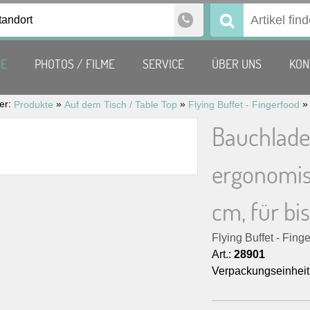
tandort
Suchen
nach:
TE
PHOTOS / FILME
SERVICE
ÜBER UNS
KON
ier:
»
»
Produkte
Auf dem Tisch / Table Top
Flying Buffet - Fingerfood
Bauchlade
ergonomis
cm, für bi
Flying Buffet - Fing
Art.:
28901
Verpackungseinheit