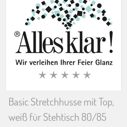
n
n
a
c
h
:
Basic Stretchhusse mit Top,
weiß für Stehtisch 80/85