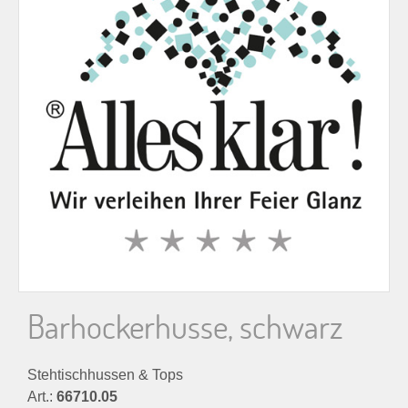
n
n
a
c
h
:
Barhockerhusse, schwarz
Stehtischhussen & Tops
Art.:
66710.05