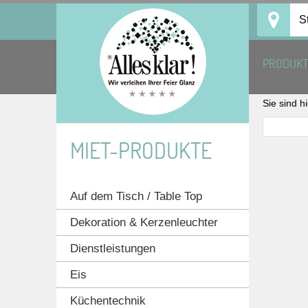
Skip
S
to
content
PRODUK
Sie sind h
MIET-PRODUKTE
Auf dem Tisch / Table Top
Dekoration & Kerzenleuchter
Dienstleistungen
Eis
Küchentechnik