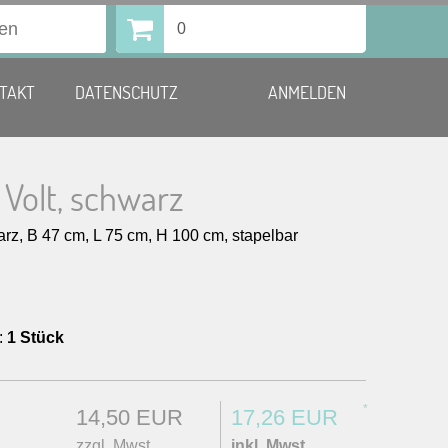
0
TAKT
DATENSCHUTZ
ANMELDEN
Volt, schwarz
rz, B 47 cm, L 75 cm, H 100 cm, stapelbar
:
1 Stück
*
14,50 EUR
17,26 EUR
zzgl. Mwst.
inkl. Mwst.