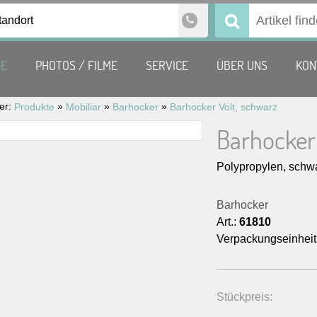
tandort
Suchen
nach:
TE
PHOTOS / FILME
SERVICE
ÜBER UNS
KON
ier:
»
»
»
Produkte
Mobiliar
Barhocker
Barhocker Volt, schwarz
Barhocker 
Polypropylen, schwa
Barhocker
Art.:
61810
Verpackungseinheit
Stückpreis: