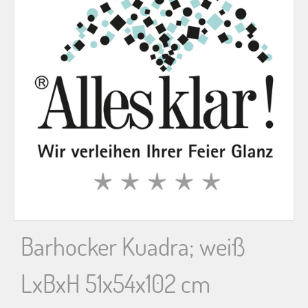
n
n
a
c
h
:
Barhocker Kuadra; weiß
LxBxH 51x54x102 cm