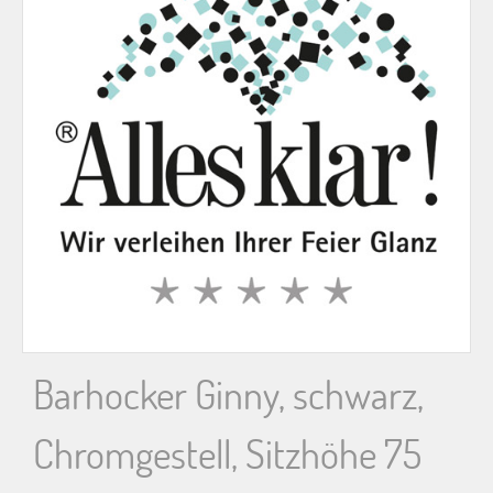
n
n
a
c
h
:
Barhocker Ginny, schwarz,
Chromgestell, Sitzhöhe 75