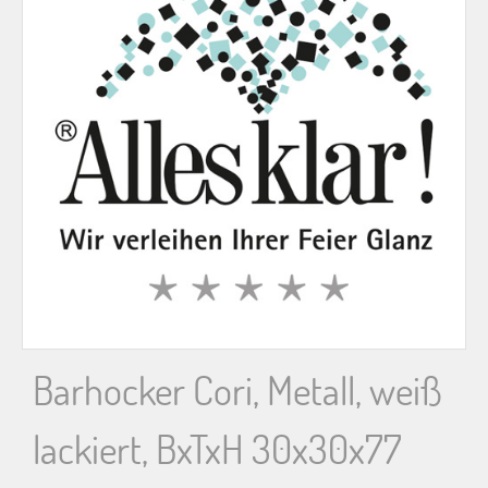
n
n
a
c
h
:
Barhocker Cori, Metall, weiß
lackiert, BxTxH 30x30x77