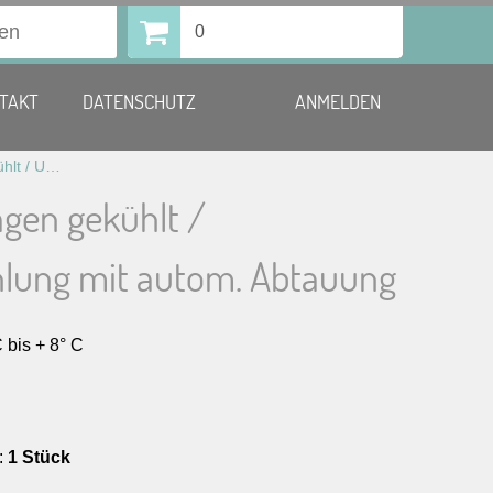
0
TAKT
DATENSCHUTZ
ANMELDEN
Bankettwagen gekühlt / Umluftkühlung mit autom. Abtauung
gen gekühlt /
lung mit autom. Abtauung
 bis + 8° C
:
1 Stück