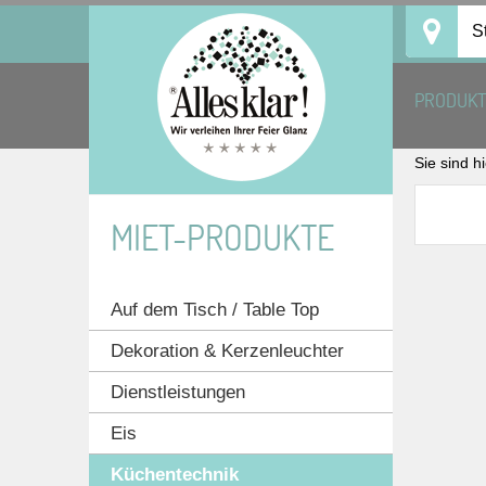
Skip
S
to
content
PRODUK
Sie sind h
MIET-PRODUKTE
Auf dem Tisch / Table Top
Dekoration & Kerzenleuchter
Dienstleistungen
Eis
Küchentechnik