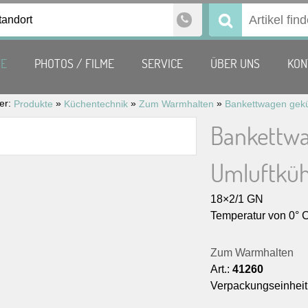
tandort
Suchen
nach:
TE
PHOTOS / FILME
SERVICE
ÜBER UNS
KON
ier:
»
»
»
Produkte
Küchentechnik
Zum Warmhalten
Bankettwa
Umluftküh
18×2/1 GN
Temperatur von 0° C
Zum Warmhalten
Art.:
41260
Verpackungseinheit