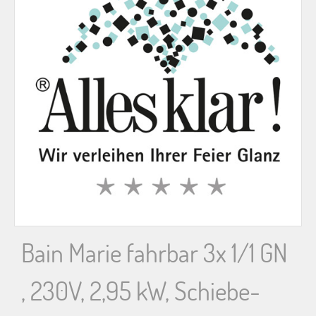
n
n
a
c
h
:
Bain Marie fahrbar 3x 1/1 GN
, 230V, 2,95 kW, Schiebe-