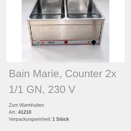
n
n
a
c
h
Bain Marie, Counter 2x
:
1/1 GN, 230 V
Zum Warmhalten
Art.:
41210
Verpackungseinheit:
1 Stück