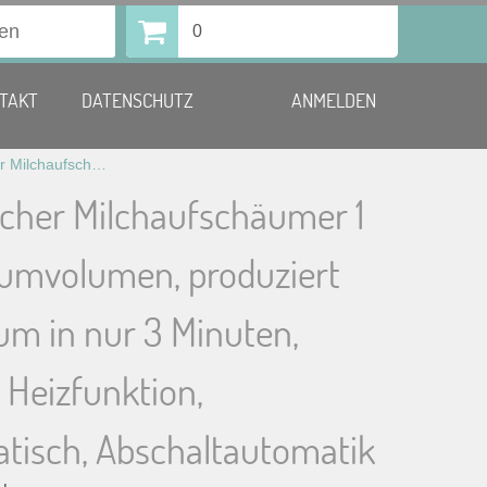
0
TAKT
DATENSCHUTZ
ANMELDEN
Automatischer Milchaufschäumer 1 Liter Schaumvolumen, produziert Milchschaum in nur 3 Minuten, integrierte Heizfunktion, vollautomatisch, Abschaltautomatik
cher Milchaufschäumer 1
aumvolumen, produziert
um in nur 3 Minuten,
e Heizfunktion,
atisch, Abschaltautomatik