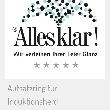
n
n
a
c
h
:
Aufsatzring für
Induktionsherd