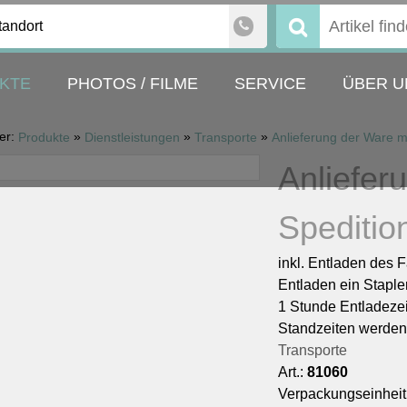
tandort
Suchen
nach:
KTE
PHOTOS / FILME
SERVICE
ÜBER U
ier:
»
»
»
Produkte
Dienstleistungen
Transporte
Anliefer
Speditio
inkl. Entladen des 
Entladen ein Stapler
1 Stunde Entladezeit
Standzeiten werden
Transporte
Art.:
81060
Verpackungseinheit