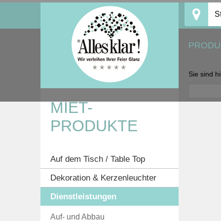
Skip
S
to
content
PRODU
Sie sind h
MIET-
PRODUKTE
Auf dem Tisch / Table Top
Dekoration & Kerzenleuchter
Dienstleistungen
Auf- und Abbau