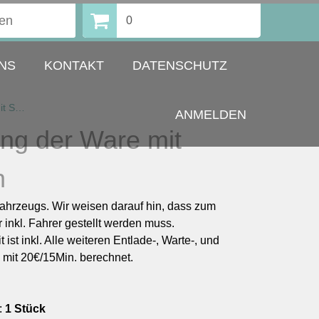
0
NS
KONTAKT
DATENSCHUTZ
Anlieferung der Ware mit Spedition
ANMELDEN
ung der Ware mit
n
Fahrzeugs. Wir weisen darauf hin, dass zum
 inkl. Fahrer gestellt werden muss.
 ist inkl. Alle weiteren Entlade-, Warte-, und
 mit 20€/15Min. berechnet.
:
1 Stück