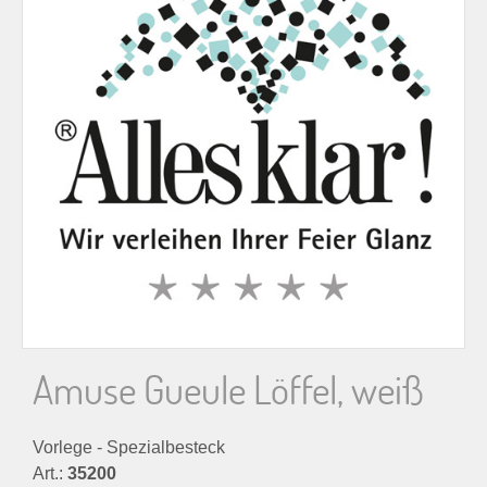
n
n
a
c
h
:
Amuse Gueule Löffel, weiß
Vorlege - Spezialbesteck
Art.:
35200