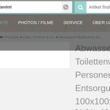
tandort
Suchen
nach:
KTE
PHOTOS / FILME
SERVICE
ÜBER U
ier:
»
»
Produkte
Zelte, Schirme & Co.
Abwasser/Fäkalientank für Toilettenwagen, für max. 100 Personen bei ca. 6 Std., ohne Entsorgung, 1000 l LxBxH 100x100x100 cm
Abwasser
Toilette
Personen
Entsorgu
100x100