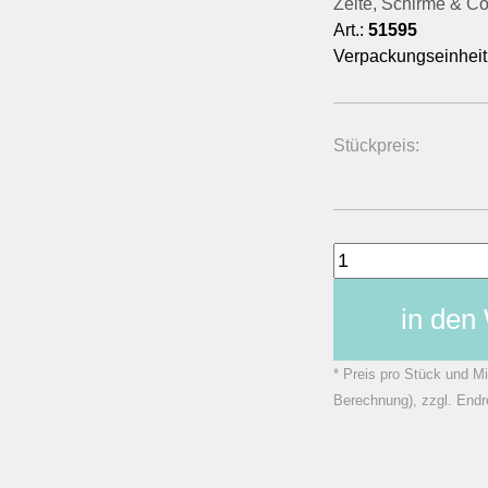
Zelte, Schirme & Co
Art.:
51595
Verpackungseinheit
Stückpreis:
in den
* Preis pro Stück und Mi
Berechnung), zzgl. Endr