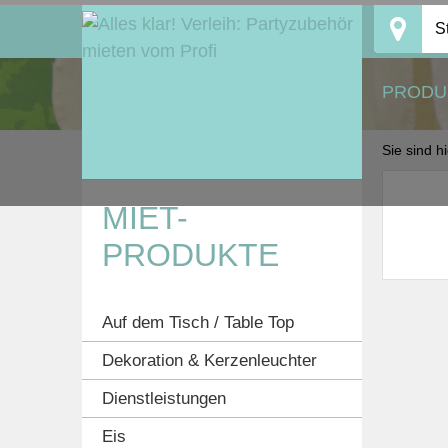
Skip
S
to
content
PRODU
Sie sind h
MIET-
PRODUKTE
Auf dem Tisch / Table Top
Dekoration & Kerzenleuchter
Dienstleistungen
Eis