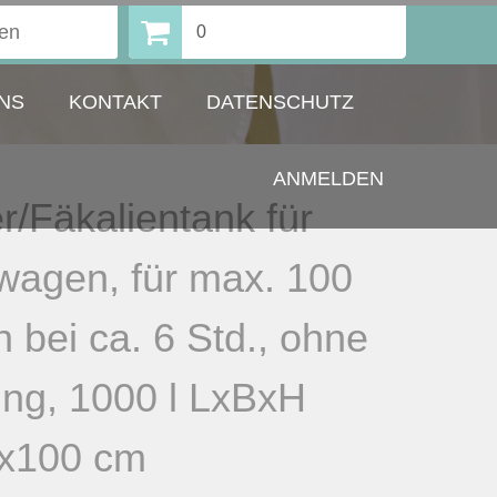
0
NS
KONTAKT
DATENSCHUTZ
ANMELDEN
/Fäkalientank für
nwagen, für max. 100
 bei ca. 6 Std., ohne
ng, 1000 l LxBxH
x100 cm