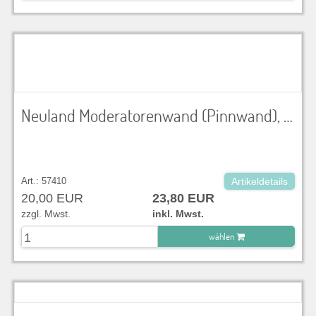
zu Warenkorb hinzugefügt.
Neuland Moderatorenwand (Pinnwand), faltbar, mit Tragegriff, inkl. 25 Stecknadeln, Arbeitsfläche: 1,18x1,46 m, OHNE PAPIER
Art.: 57410
Artikeldetails
20,00 EUR
23,80 EUR
zzgl. Mwst.
inkl. Mwst.
wählen
zu Warenkorb hinzugefügt.