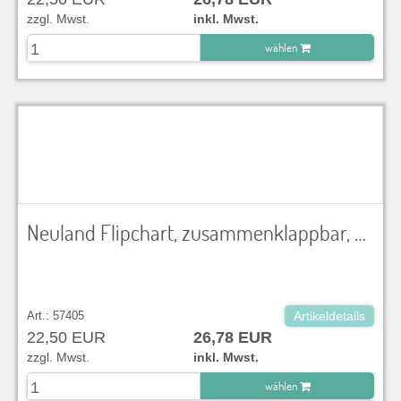
zzgl. Mwst.
inkl. Mwst.
wählen
zu Warenkorb hinzugefügt.
Neuland Flipchart, zusammenklappbar, mit Pinfläche, Stiftablage, Tafelfläche aus filztuchkaschiertem Hartschaum, BxHxT 76x187x49 cm, OHNE PAPIER
Art.: 57405
Artikeldetails
22,50 EUR
26,78 EUR
zzgl. Mwst.
inkl. Mwst.
wählen