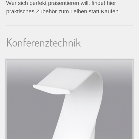
Wer sich perfekt präsentieren will, findet hier
n
praktisches Zubehör zum Leihen statt Kaufen.
n
a
Konferenztechnik
c
h
: