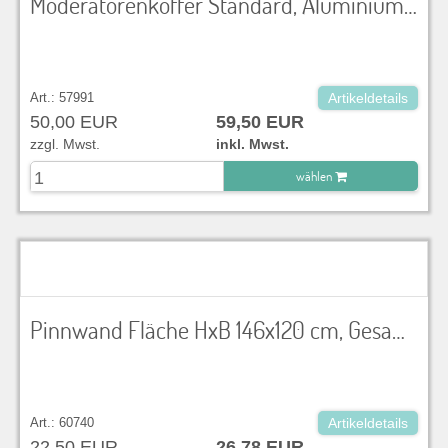
Moderatorenkoffer Standard, Aluminium mit Tragegriff, abschließbar, Inhalt: Kommunikationskarten, runde und ovale Karten, Markierungspkt., Flipchart-, Jumbo-Marker, Pinnadeln, Nadelkissen, Klebestifte, Klebefilm, Kreppband, Schere, Cutter, Zeigestab
Art.: 57991
Artikeldetails
50,00 EUR
59,50 EUR
zzgl. Mwst.
inkl. Mwst.
wählen
zu Warenkorb hinzugefügt.
Pinnwand Fläche HxB 146x120 cm, Gesamthöhe 192 cm
Art.: 60740
Artikeldetails
22,50 EUR
26,78 EUR