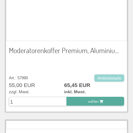
Moderatorenkoffer Premium, Aluminium, mit Tragegriff, abschließbar, Inhalt: Wolken, Überschriftstreifen, Kommunikations-, runde und ovale Karten, Markierungspkt., Flipchart-, Jumbo-Marker, Klebestifte, Klebefilm, Kreppband, Schere, Cutter, Zeigestab
Art.: 57990
Artikeldetails
55,00 EUR
65,45 EUR
zzgl. Mwst.
inkl. Mwst.
wählen
zu Warenkorb hinzugefügt.