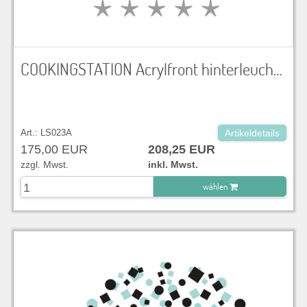
COOKINGSTATION Acrylfront hinterleuchtbar, bedruckbare Fläche 1898 x 748 mm Arbeitsfläche Edelstahl BxTxH 190 x 90 x 90 cm kompatibel mit LS/BS004
Art.: LS023A
Artikeldetails
175,00 EUR
208,25 EUR
zzgl. Mwst.
inkl. Mwst.
wählen
zu Warenkorb hinzugefügt.