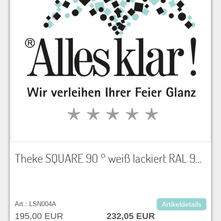
Theke SQUARE 90 ° weiß lackiert RAL 9016, Acrylfront hinterleuchtbar, kompatibel mit LS004 BxTxH ca. 156 x 86 x 110 cm bedruckbare Acryl-Fläche 1513 x 950 mm Kein Stauraum
Art.: LSN004A
Artikeldetails
195,00 EUR
232,05 EUR