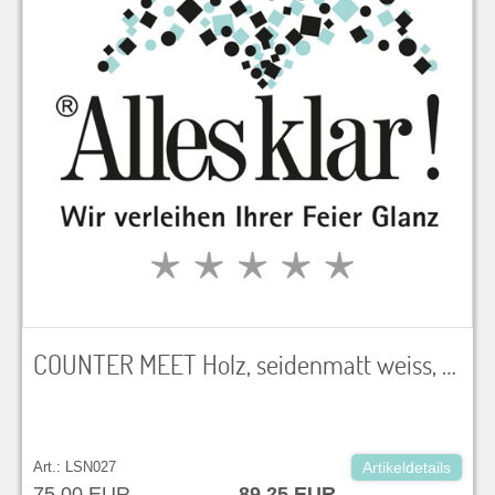
COUNTER MEET Holz, seidenmatt weiss, BxTxH 70 x 46 x 110 cm
Art.: LSN027
Artikeldetails
75,00 EUR
89,25 EUR