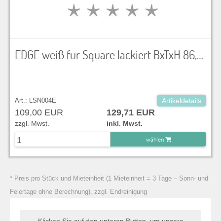
EDGE weiß für Square lackiert BxTxH 86,5 x 86,5 x 110 cm
Art.: LSN004E
Artikeldetails
109,00 EUR
129,71 EUR
zzgl. Mwst.
inkl. Mwst.
wählen
zu Warenkorb hinzugefügt.
* Preis pro Stück und Mieteinheit (1 Mieteinheit = 3 Tage – Sonn- und
Feiertage ohne Berechnung), zzgl. Endreinigung
Klicken Sie auf den unteren Button, um unsere