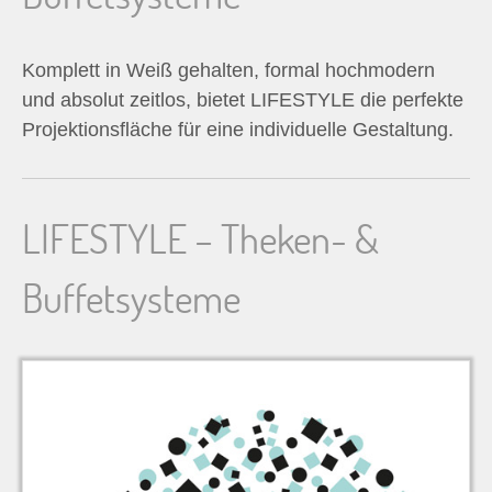
n
Komplett in Weiß gehalten, formal hochmodern
n
und absolut zeitlos, bietet LIFESTYLE die perfekte
a
Projektionsfläche für eine individuelle Gestaltung.
c
LIFESTYLE – Theken- &
h
Buffetsysteme
: