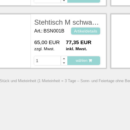
zu Warenkorb hinzugefügt.
Stehtisch M schwarz beschichtete Platte auf 2 quadrat. Edelstahlfüßen Fuß BxTxH 45 x 45 x 103 cm Platte BxTxH 205,5 x 68,5 x 2,5 cm
Art.: BSN001B
Artikeldetails
65,00 EUR
77,35 EUR
zzgl. Mwst.
inkl. Mwst.
wählen
zu Warenkorb hinzugefügt.
 Stück und Mieteinheit (1 Mieteinheit = 3 Tage – Sonn- und Feiertage ohne Be