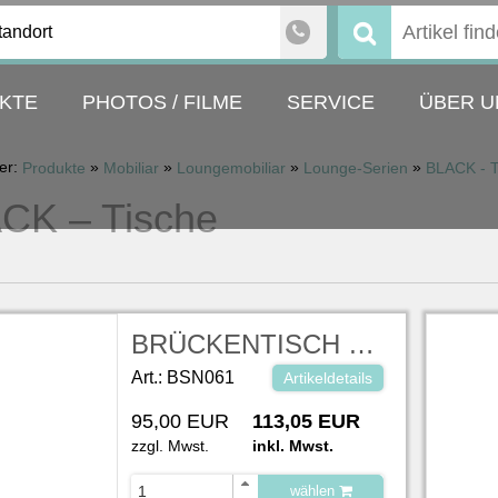
tandort
Suchen
nach:
KTE
PHOTOS / FILME
SERVICE
ÜBER U
ier:
»
»
»
»
Produkte
Mobiliar
Loungemobiliar
Lounge-Serien
BLACK - T
CK – Tische
BRÜCKENTISCH 200 schwarz lackiert RAL 9005 BxTxH 200 x 80 x 105 cm
Art.: BSN061
Artikeldetails
95,00 EUR
113,05 EUR
zzgl. Mwst.
inkl. Mwst.
wählen