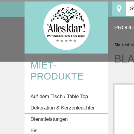
Skip
S
to
content
PRODU
Sie sind h
BLA
MIET-
PRODUKTE
Auf dem Tisch / Table Top
Dekoration & Kerzenleuchter
Dienstleistungen
Eis