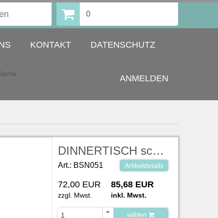
0
NS
KONTAKT
DATENSCHUTZ
ische
ANMELDEN
DINNERTISCH schwarz beschichtete Platte auf rundem Edelstahlfuß Fuß Ø 65 oder 75 cm x H 69,5 cm Platte Ø 120 x H 2,5 cm
Art.: BSN051
Artikeldetails
72,00 EUR
85,68 EUR
zzgl. Mwst.
inkl. Mwst.
wählen