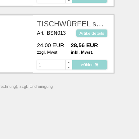
zu Warenkorb hinzugefügt.
TISCHWÜRFEL schwarz lackiert RAL 9005 40 x 40 x 40 cm
Art.: BSN013
Artikeldetails
24,00 EUR
28,56 EUR
zzgl. Mwst.
inkl. Mwst.
wählen
zu Warenkorb hinzugefügt.
rechnung), zzgl. Endreinigung