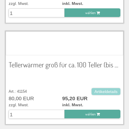
zzgl. Mwst.
inkl. Mwst.
wählen
zu Warenkorb hinzugefügt.
Tellerwärmer groß für ca. 100 Teller (bis Ø 31cm), 230 V, 2,5 kW, Innenmaße LxBxH 52x52x60 cm
Art.: 41154
Artikeldetails
80,00 EUR
95,20 EUR
zzgl. Mwst.
inkl. Mwst.
wählen