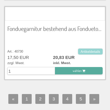
zu Warenkorb hinzugefügt.
Fonduegarnitur bestehend aus Fonduetopf und Rechaud
Art.: 40730
Artikeldetails
17,50 EUR
20,83 EUR
zzgl. Mwst.
inkl. Mwst.
wählen
zu Warenkorb hinzugefügt.
«
1
2
3
4
5
»