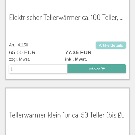
Elektrischer Tellerwärmer ca. 100 Teller, Ø 24 bis 32 cm
Art.: 41150
Artikeldetails
65,00 EUR
77,35 EUR
zzgl. Mwst.
inkl. Mwst.
wählen
zu Warenkorb hinzugefügt.
Tellerwärmer klein für ca. 50 Teller (bis Ø 31cm), 230 V, 2,5 kW, Innenmaße LxBxH 35x56x60 cm