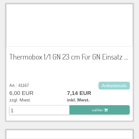
zu Warenkorb hinzugefügt.
Thermobox 1/1 GN 23 cm Für GN Einsatz bis 150mm. Die Boxen mit ihrer hohen Isolierwirkung sind optimal in einem Temperaturbereich von -40 °C bis +120 °C einsetzbar. Innenmaß 53,5 x 33 x 16,7cm
Art.: 41167
Artikeldetails
6,00 EUR
7,14 EUR
zzgl. Mwst.
inkl. Mwst.
wählen
zu Warenkorb hinzugefügt.