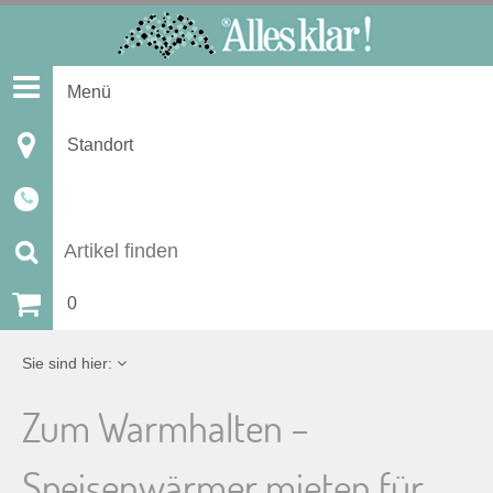
S
k
i
Menü
p
t
Standort
o
c
o
n
S
t
u
0
e
n
c
Sie sind hier:
t
h
Zum Warmhalten –
e
Speisenwärmer mieten für