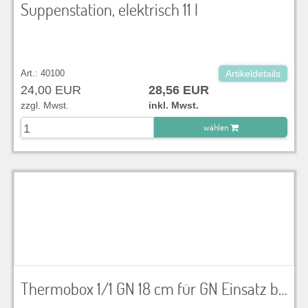
Suppenstation, elektrisch 11 l
Art.: 40100
Artikeldetails
24,00 EUR
28,56 EUR
zzgl. Mwst.
inkl. Mwst.
wählen
zu Warenkorb hinzugefügt.
Thermobox 1/1 GN 18 cm für GN Einsatz bis 100mm. Die Boxen mit ihrer hohen Isolierwirkung sind optimal in einem Temperaturbereich von -40 °C bis +120 °C einsetzbar. Innenmaß 53,5 x 33 x 11,7cm