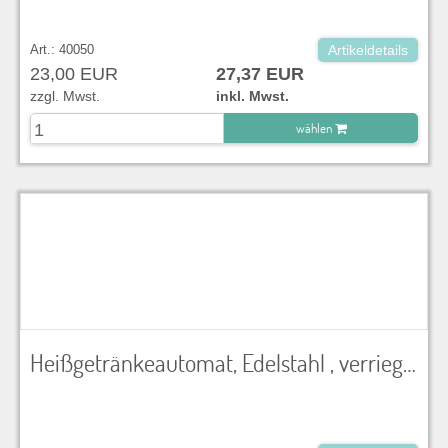
Art.: 40050
Artikeldetails
23,00 EUR
27,37 EUR
zzgl. Mwst.
inkl. Mwst.
wählen
zu Warenkorb hinzugefügt.
Heißgetränkeautomat, Edelstahl , verriegelbarer Edelstahl-Sicherheitsbehälter, 3-15 Liter Tankinhalt, verdecktes Edelstahlheizelement, stufenlose, elektronische Temperaturregelung 30°C - 100°C