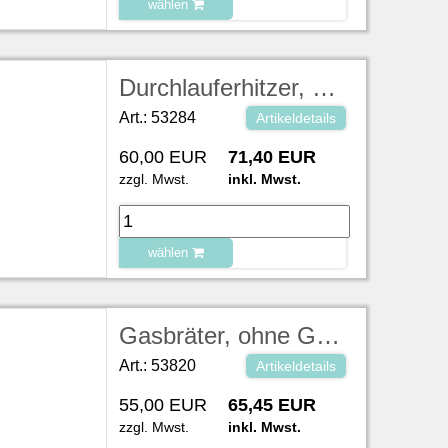
wählen
zu Warenkorb hinzugefügt.
Durchlauferhitzer, 8 l pro Minute 400V/27kW/32A, LxBxH 46x97x23 cm (Bei verschmutzter Rückgabe berechnen wir pro 15 min /10,00 €)
Art.: 53284
Artikeldetails
60,00 EUR
71,40 EUR
zzgl. Mwst.
inkl. Mwst.
wählen
zu Warenkorb hinzugefügt.
Gasbräter, ohne Gas LxB 60x50 cm
Art.: 53820
Artikeldetails
55,00 EUR
65,45 EUR
zzgl. Mwst.
inkl. Mwst.