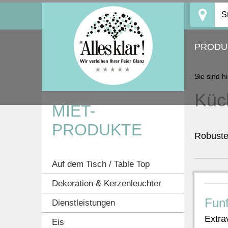
Skip
S
to
content
PRODU
Sie sind h
Küc
MIET-
PRODUKTE
Robuste 
Auf dem Tisch / Table Top
Dekoration & Kerzenleuchter
Fun
Dienstleistungen
Extra
Eis