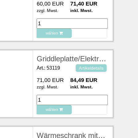
60,00 EUR
71,40 EUR
zzgl. Mwst.
inkl. Mwst.
wählen
zu Warenkorb hinzugefügt.
Griddleplatte/Elektrogrill glatt, aus Gusseisen, Grillfläche 65x48cm, 400V/6kW/16A, L54xB66xH29 cm (Bei verschmutzter Rückgabe berechnen wir pro 15 min /10,00 €)
Art.: 53119
Artikeldetails
71,00 EUR
84,49 EUR
zzgl. Mwst.
inkl. Mwst.
wählen
zu Warenkorb hinzugefügt.
Wärmeschrank mit Zwischenboden, verstellbar, Fassungsvermögen 120-200 Teller LxBxH 51x75x85,5 cm, Thermostat 0-85 Grad C, 230V, 1,2KW