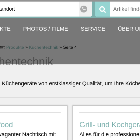
tandort
Suchen
nach:
KTE
PHOTOS / FILME
SERVICE
ÜBER U
ier:
»
»
Produkte
Küchentechnik
Seite 4
hentechnik
Küchengeräte von erstklassiger Qualität, um Ihre Köche
food
Grill- und Kochger
vaganter Nachtisch mit
Alles für die professione