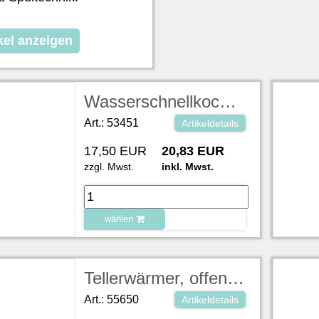
kel anzeigen
Wasserschnellkocher, schnurlos, Siemens 1,7 l Inhalt, 220 V, 2200 W
Art.: 53451
Artikeldetails
17,50 EUR
20,83 EUR
zzgl. Mwst.
inkl. Mwst.
wählen
zu Warenkorb hinzugefügt.
Tellerwärmer, offen ab 28 cm rund, 230V/2,5kW, L84xB69xH91 cm (Bei verschmutzter Rückgabe berechnen wir pro 15 min /10,00 €)
Art.: 55650
Artikeldetails