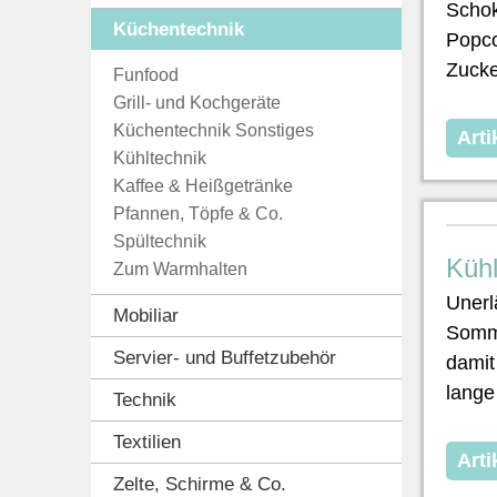
Schok
Küchentechnik
Popc
Zucke
Funfood
Grill- und Kochgeräte
Küchentechnik Sonstiges
Arti
Kühltechnik
Kaffee & Heißgetränke
Pfannen, Töpfe & Co.
Spültechnik
Kühl
Zum Warmhalten
Unerl
Mobiliar
Somme
Servier- und Buffetzubehör
damit
lange 
Technik
Textilien
Arti
Zelte, Schirme & Co.