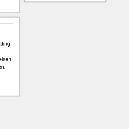
fing
eisen
en.