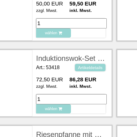
50,00 EUR
59,50 EUR
zzgl. Mwst.
inkl. Mwst.
wählen
zu Warenkorb hinzugefügt.
Induktionswok-Set IW35PRO Ø 30cm incl. Pfanne m. Deckel 230 V, 3,5 kW, Wokpfanne incl. Deckel Edelstahl Ø 38 cm, Höhe incl. Deckel 23,5 cm
Art.: 53418
Artikeldetails
72,50 EUR
86,28 EUR
zzgl. Mwst.
inkl. Mwst.
wählen
zu Warenkorb hinzugefügt.
Riesenpfanne mit Steg Ø 80 cm