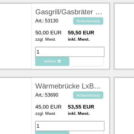
Gasgrill/Gasbräter mit Fettpfanne, Edelstahl BxTxH 65x55x27cm, 3-flammig, 12KW
Art.: 53130
Artikeldetails
50,00 EUR
59,50 EUR
zzgl. Mwst.
inkl. Mwst.
wählen
zu Warenkorb hinzugefügt.
Wärmebrücke LxBxH 137x30x30 cm, 230V,1,25 KW
Art.: 53690
Artikeldetails
45,00 EUR
53,55 EUR
zzgl. Mwst.
inkl. Mwst.