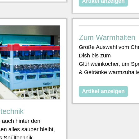
Artikel anzeigen
Zum Warmhalten
Große Auswahl vom Cha
Dish bis zum
Glühweinkocher, um Sp
& Getränke warmzuhalt
Artikel anzeigen
technik
 auch hinter den
sen alles sauber bleibt,
es Spültechnik.