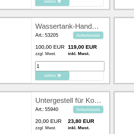
wählen
zu Warenkorb hinzugefügt.
Wassertank-Handwaschbecken mit Fußpumpe, Abmessungen: Höhe: 83 cm, Breite: 46 cm, Tiefe: 38 cm, Tiefe mit Fußpumpe (Standfläche): 51 cm
Art.: 53205
Artikeldetails
100,00 EUR
119,00 EUR
zzgl. Mwst.
inkl. Mwst.
wählen
zu Warenkorb hinzugefügt.
Untergestell für Kombidämpfer L92xB67xH72 cm (Bei verschmutzter Rückgabe berechnen wir pro 15 min /10,00 €)
Art.: 55940
Artikeldetails
20,00 EUR
23,80 EUR
zzgl. Mwst.
inkl. Mwst.