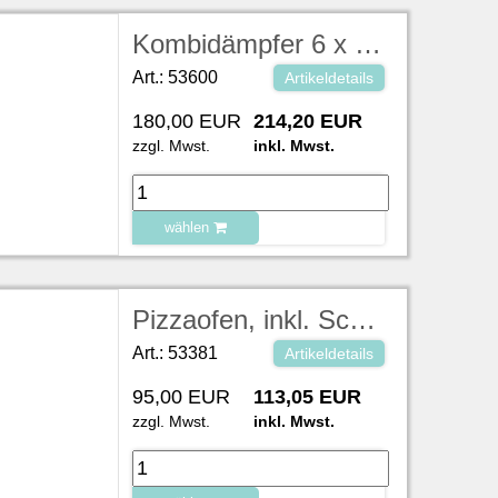
zu Warenkorb hinzugefügt.
Kombidämpfer 6 x 1/1 inkl. Untergestell, 400V/11kW/16A, Wasseranschluss 3/4" GK / Ablauf HT50, L83xB90xH160 cm (Bei verschmutzter Rückgabe berechnen wir pro 15 min /10,00 €)
Art.: 53600
Artikeldetails
180,00 EUR
214,20 EUR
zzgl. Mwst.
inkl. Mwst.
wählen
zu Warenkorb hinzugefügt.
Pizzaofen, inkl. Schieber 2 Schübe, 3,3 KW, 400V, 32A
Art.: 53381
Artikeldetails
95,00 EUR
113,05 EUR
zzgl. Mwst.
inkl. Mwst.