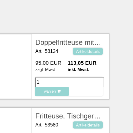
Doppelfritteuse mit Untergestell 2x8 l, 400V/13,5kW/16A, L40xB40xH25 cm (Bei verschmutzter Rückgabe berechnen wir pro 15 min /10,00 €)
Art.: 53124
Artikeldetails
95,00 EUR
113,05 EUR
zzgl. Mwst.
inkl. Mwst.
wählen
zu Warenkorb hinzugefügt.
Fritteuse, Tischgerät 2 Becken, je ca. 8 l Öl mit Ablaßhahn, 220V
Art.: 53580
Artikeldetails