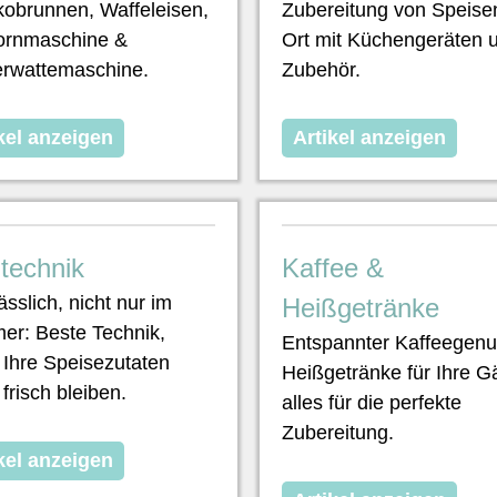
obrunnen, Waffeleisen,
Zubereitung von Speise
ornmaschine &
Ort mit Küchengeräten 
rwattemaschine.
Zubehör.
kel anzeigen
Artikel anzeigen
technik
Kaffee &
ässlich, nicht nur im
Heißgetränke
r: Beste Technik,
Entspannter Kaffeegen
 Ihre Speisezutaten
Heißgetränke für Ihre G
frisch bleiben.
alles für die perfekte
Zubereitung.
kel anzeigen