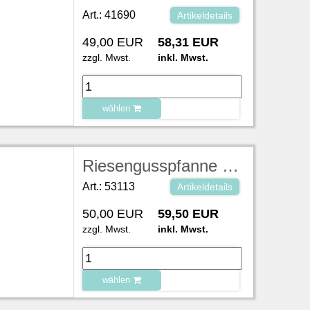
Art.: 41690
Artikeldetails
49,00 EUR
58,31 EUR
zzgl. Mwst.
inkl. Mwst.
wählen
zu Warenkorb hinzugefügt.
Riesengusspfanne 2-geteilt oder ungeteilt
Art.: 53113
Artikeldetails
50,00 EUR
59,50 EUR
zzgl. Mwst.
inkl. Mwst.
wählen