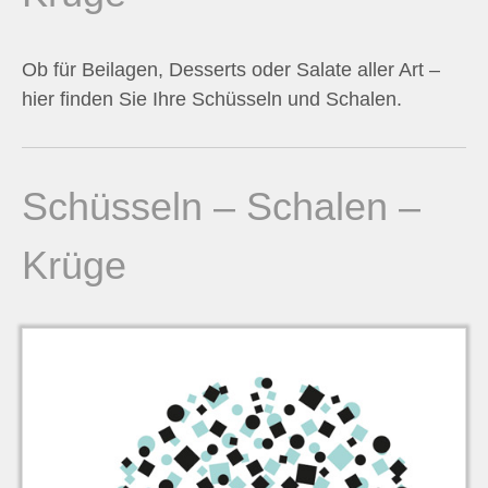
n
Ob für Beilagen, Desserts oder Salate aller Art –
n
hier finden Sie Ihre Schüsseln und Schalen.
a
c
Schüsseln – Schalen –
h
Krüge
: