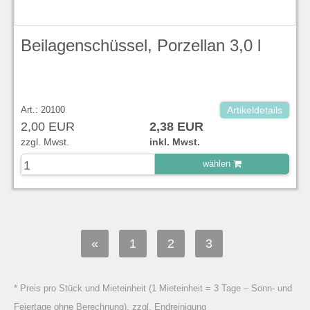
Beilagenschüssel, Porzellan 3,0 l
Art.: 20100
Artikeldetails
2,00 EUR
2,38 EUR
zzgl. Mwst.
inkl. Mwst.
wählen
zu Warenkorb hinzugefügt.
«
1
2
3
* Preis pro Stück und Mieteinheit (1 Mieteinheit = 3 Tage – Sonn- und
Feiertage ohne Berechnung), zzgl. Endreinigung